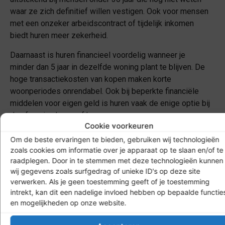
waar ze zich definitief willen vestigen. Ook voor mensen
met een onzeker arbeidscontract of tijdelijk inkomen
biedt huren meer zekerheid.
Daarnaast is huren financieel voordelig wanneer je
minder dan 5 jaar in dezelfde woning plant te blijven. De
hoge transactiekosten van kopen maken korte
woonperiodes onrendabel. Ook bij beperkte financiële
middelen voor eigen geld is huren vaak de enige optie bij
de afweging huren of kopen.
Cookie voorkeuren
Verder kan huren verstandig zijn wanneer je verwacht dat
Om de beste ervaringen te bieden, gebruiken wij technologieën
huizenprijzen gaan dalen, hoewel dit moeilijk te
zoals cookies om informatie over je apparaat op te slaan en/of te
voorspellen is. Voor mensen die geen
raadplegen. Door in te stemmen met deze technologieën kunnen
verantwoordelijkheid willen voor onderhoud en
wij gegevens zoals surfgedrag of unieke ID's op deze site
verwerken. Als je geen toestemming geeft of je toestemming
reparaties biedt huren ook uitkomst.
intrekt, kan dit een nadelige invloed hebben op bepaalde functie
en mogelijkheden op onze website.
Wanneer kies je voor