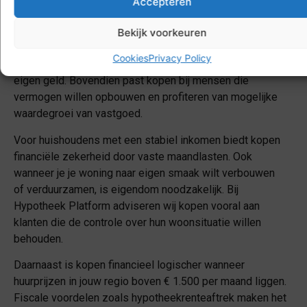
Accepteren
kopen?
Bekijk voorkeuren
Kopen is de beste keuze wanneer je minimaal 5-7 jaar in
Cookies
Privacy Policy
dezelfde woning wilt wonen en beschikt over voldoende
eigen geld. Bovendien past kopen bij mensen die
vermogen willen opbouwen en profiteren van mogelijke
waardegroei van vastgoed.
Voor huishoudens met een stabiel inkomen biedt kopen
financiële zekerheid door vaste maandlasten. Ook
wanneer je je woning naar eigen smaak wilt verbouwen
of verduurzamen, is eigendom noodzakelijk. Bij
Hypotheek Platform adviseren wij kopen vooral aan
klanten die de controle over hun woonsituatie willen
behouden.
Daarnaast is kopen financieel logischer wanneer
huurprijzen in jouw regio boven € 1.500 per maand liggen.
Fiscale voordelen zoals hypotheekrenteaftrek maken het