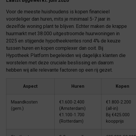
Laatst bijgewerkt: juni 2026
Voor de meeste huishoudens is kopen financieel
voordeliger dan huren, mits je minimaal 5-7 jaar in
dezelfde woning plant te blijven. Echter maken de krappe
huurmarkt met 38.000 uitgestroomde huurwoningen in
2025 en stijgende hypotheekrentes rond 4% de keuze
tussen huren en kopen complexer dan ooit. Bij
Hypotheek Platform begeleiden wij dagelijks klanten die
worstelen met deze cruciale beslissing en daarom
hebben wij alle relevante factoren op een rij gezet.
Aspect
Huren
Kopen
Maandkosten
€1.600-2.400
€1.800-2.200
(gem.)
(Amsterdam)
(all-in)
€1.100-1.700
Bij €425.000
(Rotterdam)
koopprijs