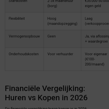
Startkosten
2-3x maandhuur
€35.000-50.000
(borg)
eigen geld
Flexibiliteit
Hoog
Laag
(maandopzegging)
(verkoopproce
Vermogensopbouw
Geen
Ja, via aflossin
+ waardegroei
Onderhoudskosten
Voor verhuurder
Voor eigenaar
(€100-
200/maand)
Financiële Vergelijking:
Huren vs Kopen in 2026
De financiële vergelijking huren kopen is in 2026