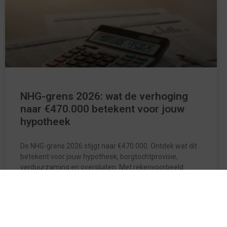
NHG-grens 2026: wat de verhoging
naar €470.000 betekent voor jouw
hypotheek
De NHG-grens 2026 stijgt naar €470.000. Ontdek wat dit
betekent voor jouw hypotheek, borgtochtprovisie,
verduurzaming en oversluiten. Met rekenvoorbeeld.
LEES VERDER »
6 juli 2026
Geen reacties