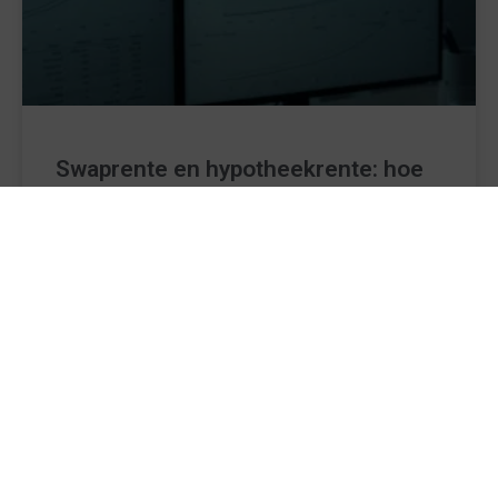
Swaprente en hypotheekrente: hoe
werkt het verband?
Ontdek hoe de swaprente jouw hypotheekrente
bepaalt. Leer de prijsstellingsketen, actuele cijfers en
de impact op je maandlasten in een concreet
rekenvoorbeeld.
LEES VERDER »
7 juli 2026
Geen reacties