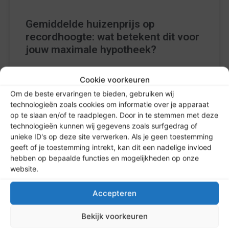
Gemiddelde huizenprijs op
recordhoogte: wat betekent dit voor
jouw maximale hypotheek?
Wat betekent de gemiddelde huizenprijs van €487.383
Cookie voorkeuren
voor jouw maximale hypotheek in 2026? Bekijk
Om de beste ervaringen te bieden, gebruiken wij
bankprognoses, NHG-grens en rekenvoorbeelden.
technologieën zoals cookies om informatie over je apparaat
op te slaan en/of te raadplegen. Door in te stemmen met deze
LEES VERDER »
technologieën kunnen wij gegevens zoals surfgedrag of
unieke ID's op deze site verwerken. Als je geen toestemming
geeft of je toestemming intrekt, kan dit een nadelige invloed
14 juli 2026
Geen reacties
hebben op bepaalde functies en mogelijkheden op onze
website.
Accepteren
ALGEMEEN NIEUWS
Bekijk voorkeuren