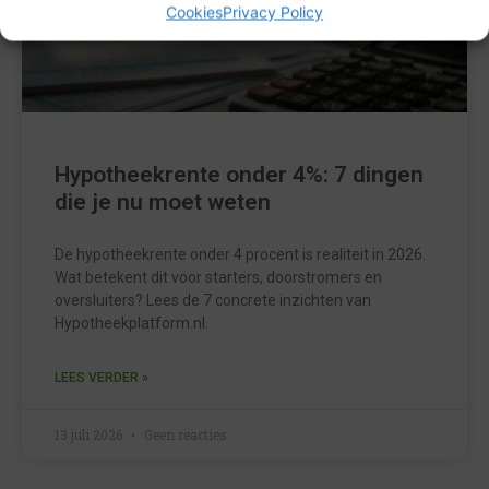
Cookies
Privacy Policy
Hypotheekrente onder 4%: 7 dingen
die je nu moet weten
De hypotheekrente onder 4 procent is realiteit in 2026.
Wat betekent dit voor starters, doorstromers en
oversluiters? Lees de 7 concrete inzichten van
Hypotheekplatform.nl.
LEES VERDER »
13 juli 2026
Geen reacties