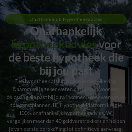
Onafhankelijk Hypotheekadvies
Onafhankelijk
hypotheekadvies
voor
de beste hypotheek die
bij jou past
Een hypotheek afsluiten doe je niet elke dag.
Daarom wil je zeker weten dat je kiest voor een
oplossing die past bij jouw inkomen, woonwensen en
toekomstplannen. Bij HypotheekPlatform krijg je
100% onafhankelijk hypotheekadvies. Wij
vergelijken meer dan 40 geldverstrekkers en helpen
je van eerste berekening tot definitieve aanvraag.