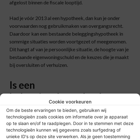
afgelost binnen de fiscale looptijd.
Had je vóór 2013 al een hypotheek, dan kun je onder
voorwaarden nog gebruikmaken van overgangsrecht.
Daardoor kan een bestaande beleggingshypotheek in
sommige situaties worden voortgezet of meegenomen.
Dit hangt af van je persoonlijke situatie, de hoogte van je
bestaande eigenwoningschuld en de keuzes die je maakt
bij oversluiten of verhuizen.
Is een
beleggingshypotheek
Cookie voorkeuren
geschikt voor jou?
Om de beste ervaringen te bieden, gebruiken wij
technologieën zoals cookies om informatie over je apparaat
op te slaan en/of te raadplegen. Door in te stemmen met deze
Een beleggingshypotheek past vooral bij mensen die
technologieën kunnen wij gegevens zoals surfgedrag of
bewust willen beleggen en financiële tegenvallers kunnen
unieke ID's op deze site verwerken. Als je geen toestemming
opvangen. Je moet accepteren dat het eindkapitaal