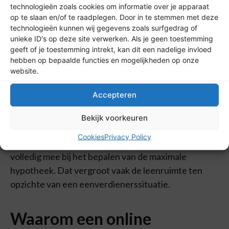
technologieën zoals cookies om informatie over je apparaat
op te slaan en/of te raadplegen. Door in te stemmen met deze
Alleenstaande
technologieën kunnen wij gegevens zoals surfgedrag of
unieke ID's op deze site verwerken. Als je geen toestemming
Ook als alleenstaande kun je in 2026 mogelijk meer
geeft of je toestemming intrekt, kan dit een nadelige invloed
lenen dan voorheen, afhankelijk van je inkomen en
hebben op bepaalde functies en mogelijkheden op onze
website.
de woning die je wilt kopen. Vooral een goed
energielabel kan hierbij gunstig uitpakken.
Accepteren
Tweeverdieners
Bekijk voorkeuren
Cookies
Privacy Policy
Voor tweeverdieners telt het tweede inkomen
volledig mee bij het bepalen van de maximale
hypotheek. Dat vergroot vaak de leenruimte ten
opzichte van een eenverdienerssituatie.
Waarom een online