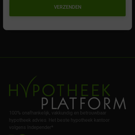
100% onafhankelijk, vakkundig en betrouwbaar
hypotheek advies. Het beste hypotheek kantoor
volgens Independer*