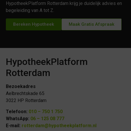
HypotheekPlatform Rotterdam krijg je duidelijk advies en
begeleiding van A tot Z.
Bereken Hypotheek
Maak Gratis Afspraak
HypotheekPlatform
Rotterdam
Bezoekadres
Aelbrechtskade 65
3022 HP Rotterdam
Telefoon:
010 – 750 1 750
WhatsApp:
06 – 125 08 777
E-mail:
rotterdam@hypotheekplatform.nl