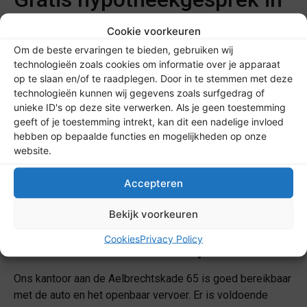
Rotterdam
Cookie voorkeuren
Om de beste ervaringen te bieden, gebruiken wij
Het eerste gesprek bij HypotheekPlatform is gratis en
technologieën zoals cookies om informatie over je apparaat
vrijblijvend. Tijdens dit gesprek bespreken we je situatie
op te slaan en/of te raadplegen. Door in te stemmen met deze
en krijg je inzicht in je mogelijkheden. Je zit nergens aan
technologieën kunnen wij gegevens zoals surfgedrag of
vast en weet na afloop welke vervolgstappen verstandig
unieke ID's op deze site verwerken. Als je geen toestemming
geeft of je toestemming intrekt, kan dit een nadelige invloed
zijn.
hebben op bepaalde functies en mogelijkheden op onze
Een afspraak kan op ons kantoor aan de Aelbrechtskade in
website.
Rotterdam of online. Wil je vooraf weten wat
hypotheekadvies kost? Bekijk dan onze pagina
Accepteren
over
kosten hypotheekadvies
.
Bekijk voorkeuren
Cookies
Privacy Policy
Bereikbaarheid en parkeren
Ons kantoor aan de Aelbrechtskade 65 is goed bereikbaar
met de auto en het openbaar vervoer. Er is voldoende