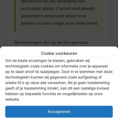
beschouwd als een vervanging van
persoonlijk advies. U wordt nadrukkelijk
geadviseerd persoonlijk advies in te
winnen voordat u enige actie onderneemt.
Berekeningen die op de site gemaakt
kunnen worden zijn op basis van de door de
Cookie voorkeuren
gebruiker verstrekte informatie. De
Om de beste ervaringen te bieden, gebruiken wij
berekende waardes zijn uitsluitend
technologieën zoals cookies om informatie over je apparaat
indicatief en aan wijziging onderhevig. Er
op te slaan en/of te raadplegen. Door in te stemmen met deze
technologieën kunnen wij gegevens zoals surfgedrag of
kunnen geen rechten aan ontleend worden.
unieke ID's op deze site verwerken. Als je geen toestemming
geeft of je toestemming intrekt, kan dit een nadelige invloed
hebben op bepaalde functies en mogelijkheden op onze
website.
Informatie van derden
Accepteren
Bij verwijzingen naar andere websites, het