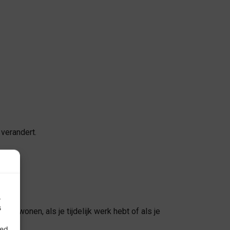
 verandert.
.
s
wilt wonen, als je tijdelijk werk hebt of als je
oed