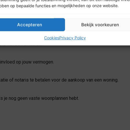
bben op bepaalde functies en mogelijkheden op onze website.
Accepteren
Bekijk voorkeuren
en koopwoning hebt.
Cookies
Privacy Policy
id van de verhuurder.
 invloed op jouw vermogen.
atie of notaris te betalen voor de aankoop van een woning.
 als je nog geen vaste woonplannen hebt.