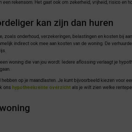
 een rekensom. Het gaat ook om zekerheid, vrijheid, risico en ho
deliger kan zijn dan huren
, zoals onderhoud, verzekeringen, belastingen en kosten bij aan
 namelijk indirect ook mee aan kosten van de woning. De verhuurd
js.
 in een woning die van jou wordt. Iedere aflossing verlaagt je hy
 gaan.
 hebben op je maandlasten. Je kunt bijvoorbeeld kiezen voor ee
ook ons
hypotheekrente overzicht
als je wilt zien welke rente
pwoning