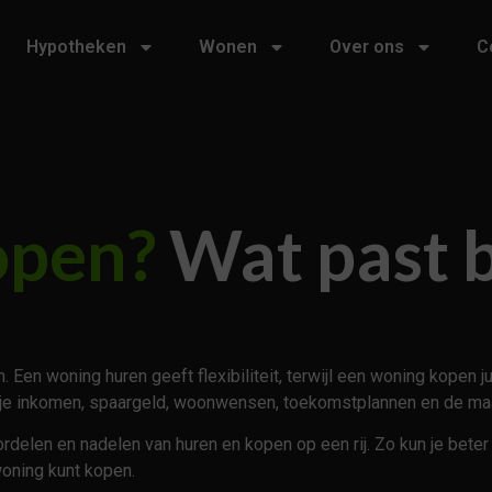
Hypotheken
Wonen
Over ons
C
open?
Wat past b
h. Een woning huren geeft flexibiliteit, terwijl een woning kope
van je inkomen, spaargeld, woonwensen, toekomstplannen en de ma
delen en nadelen van huren en kopen op een rij. Zo kun je beter b
woning kunt kopen.