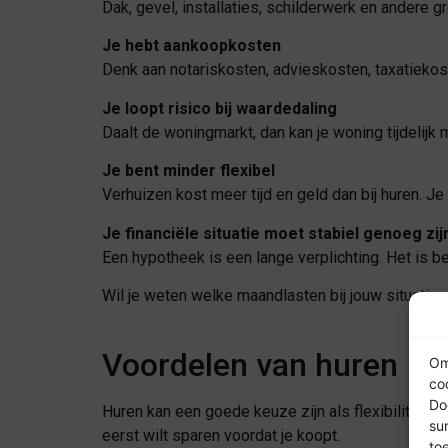
Dak, gevel, installaties, schilderwerk en andere g
Je hebt aankoopkosten
Denk aan notariskosten, advieskosten, taxatiekos
Je loopt risico bij waardedaling
Daalt de woningmarkt, dan kan je woning tijdelijk 
Je bent minder flexibel
Verhuizen kost meer tijd en geld dan bij huren. Je
Je financiële situatie moet stabiel genoeg zij
Een hypotheek is een lange verplichting. Het is be
Wil je weten welke maandlasten bij jouw situatie
Voordelen van huren
Om
co
Do
Huren kan een goede keuze zijn als flexibiliteit bel
su
eerst wilt sparen voordat je koopt.
to