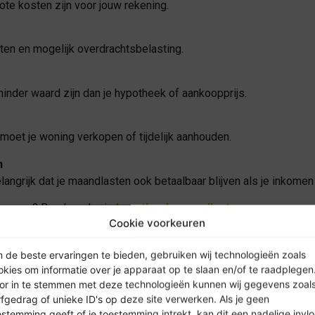
rote kosten zijn voor jouw rekening.
ten en mogelijk overdrachtsbelasting.
minder waard zijn dan je hypotheek of aankoopprijs.
 moet je woning verkopen of tijdelijk aanhouden.
n
langrijk dat je maandlasten ook betaalbaar blijven als je inkomen
 passen? Bereken dan je
hypotheek maandlasten
.
Cookie voorkeuren
 de beste ervaringen te bieden, gebruiken wij technologieën zoals
okies om informatie over je apparaat op te slaan en/of te raadplegen
or in te stemmen met deze technologieën kunnen wij gegevens zoal
angrijk voor je is. Bijvoorbeeld als je nog niet zeker weet waar je 
rfgedrag of unieke ID's op deze site verwerken. Als je geen
estemming geeft of je toestemming intrekt, kan dit een nadelige invl