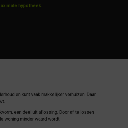
maximale hypotheek
.
derhoud en kunt vaak makkelijker verhuizen. Daar
wt.
kvorm, een deel uit aflossing. Door af te lossen
s de woning minder waard wordt.