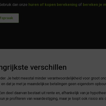
? Gebruik dan onze
huren of kopen berekening
of
bereken je 
Afspraak
grijkste verschillen
urder. Je hebt meestal minder verantwoordelijkheid voor groot on
jgt en dat je met je maandelijkse betalingen geen eigendom opbou
en deel daarvan bestaat uit rente en, afhankelijk van je hypothee
n je profiteren van waardestijging, maar je loopt ook risico al