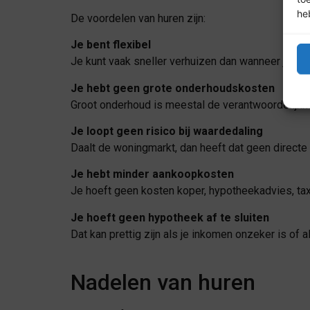
he
De voordelen van huren zijn:
Je bent flexibel
Je kunt vaak sneller verhuizen dan wanneer je e
Je hebt geen grote onderhoudskosten
Groot onderhoud is meestal de verantwoordelijkhe
Je loopt geen risico bij waardedaling
Daalt de woningmarkt, dan heeft dat geen directe
Je hebt minder aankoopkosten
Je hoeft geen kosten koper, hypotheekadvies, tax
Je hoeft geen hypotheek af te sluiten
Dat kan prettig zijn als je inkomen onzeker is of
Nadelen van huren