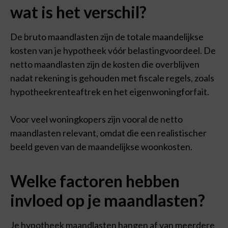
hebben op bepaalde functies en mogelijkheden op onze
wat is het verschil?
website.
De bruto maandlasten zijn de totale maandelijkse
Accepteren
kosten van je hypotheek vóór belastingvoordeel. De
netto maandlasten zijn de kosten die overblijven
Bekijk voorkeuren
nadat rekening is gehouden met fiscale regels, zoals
Cookies
Privacy Policy
hypotheekrenteaftrek en het eigenwoningforfait.
Voor veel woningkopers zijn vooral de netto
maandlasten relevant, omdat die een realistischer
beeld geven van de maandelijkse woonkosten.
Welke factoren hebben
invloed op je maandlasten?
Je hypotheek maandlasten hangen af van meerdere