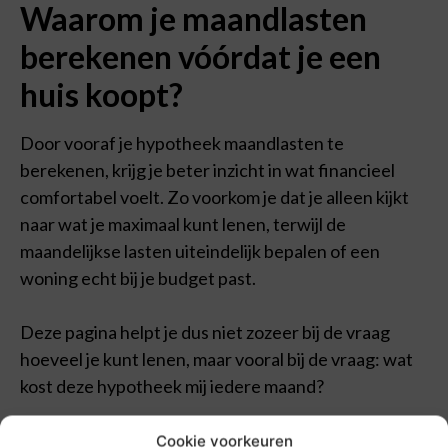
Waarom je maandlasten
berekenen vóórdat je een
huis koopt?
Door vooraf je hypotheek maandlasten te
berekenen, krijg je beter inzicht in wat financieel
comfortabel voelt. Zo voorkom je dat je alleen kijkt
naar wat je maximaal kunt lenen, terwijl de
maandelijkse lasten uiteindelijk bepalen of een
woning echt bij je budget past.
Deze pagina helpt je dus niet zozeer bij de vraag
hoeveel je kunt lenen, maar vooral bij de vraag: wat
kost deze hypotheek mij iedere maand?