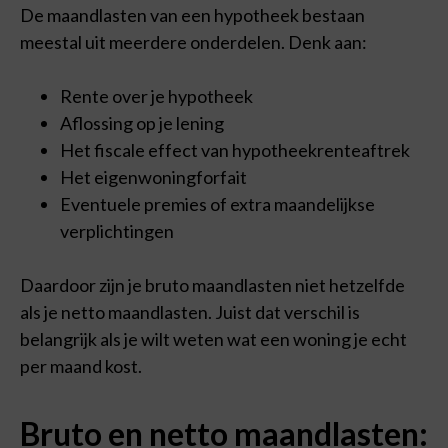
De maandlasten van een hypotheek bestaan
meestal uit meerdere onderdelen. Denk aan:
Rente over je hypotheek
Aflossing op je lening
Het fiscale effect van hypotheekrenteaftrek
Het eigenwoningforfait
Eventuele premies of extra maandelijkse
verplichtingen
Daardoor zijn je bruto maandlasten niet hetzelfde
Cookie voorkeuren
als je netto maandlasten. Juist dat verschil is
Om de beste ervaringen te bieden, gebruiken wij
belangrijk als je wilt weten wat een woning je echt
technologieën zoals cookies om informatie over je apparaat
per maand kost.
op te slaan en/of te raadplegen. Door in te stemmen met deze
technologieën kunnen wij gegevens zoals surfgedrag of
unieke ID's op deze site verwerken. Als je geen toestemming
Bruto en netto maandlasten:
geeft of je toestemming intrekt, kan dit een nadelige invloed