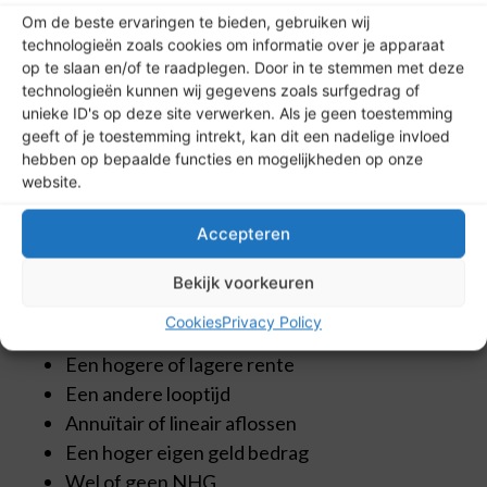
Maandlasten vergelijken bij
verschillende hypotheken
Niet iedere hypotheek heeft dezelfde maandlasten.
De hoogte van je rente, de hypotheekvorm en de
voorwaarden van de geldverstrekker maken een
groot verschil. Daarom is het verstandig om niet
alleen een losse berekening te maken, maar ook
meerdere scenario’s naast elkaar te zetten.
Zo ontdek je bijvoorbeeld wat het effect is van:
Een hogere of lagere rente
Een andere looptijd
Annuïtair of lineair aflossen
Een hoger eigen geld bedrag
Wel of geen NHG