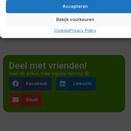
Deel met vrienden!
Deel dit artikel, maar kopieer het niet ©:
Facebook
LinkedIn
Email