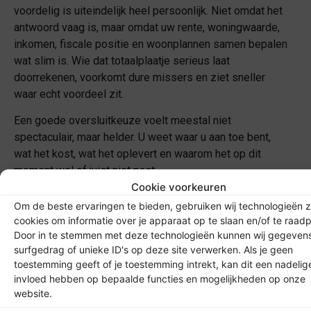
voordelig is uiteindelijk heel persoonlijk. Niet omdat het
antwoord vaag is, maar omdat uw rente, woningwaarde,
inkomen, fiscale positie en woonplannen samen bepalen
wat slim is. Wie dat totaalplaatje serieus laat
doorrekenen, voorkomt dure missers en ziet sneller
waar echt voordeel zit.
Een goede oversluitkeuze voelt meestal niet
spectaculair, maar helder. U weet waar u aan toe bent,
wat het kost, wat het oplevert en waarom het op dit
moment wel of juist niet past.
Benieuwd wat er voor jou
mogelijk is?
Maak meteen een gratis afspraak met een van onze
specialisten!
De eerste afspraak is altijd gratis en
vrijblijvend.