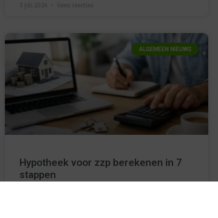
3 juli 2026
Geen reacties
ALGEMEEN NIEUWS
Hypotheek voor zzp berekenen in 7
stappen
Een koopwoning zoeken als ondernemer voelt vaak net
even anders. Niet omdat een hypotheek voor zzp