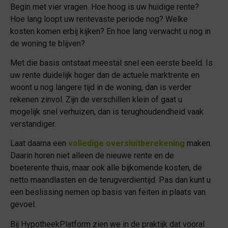
Begin met vier vragen. Hoe hoog is uw huidige rente?
Hoe lang loopt uw rentevaste periode nog? Welke
kosten komen erbij kijken? En hoe lang verwacht u nog in
de woning te blijven?
Met die basis ontstaat meestal snel een eerste beeld. Is
uw rente duidelijk hoger dan de actuele marktrente en
woont u nog langere tijd in de woning, dan is verder
rekenen zinvol. Zijn de verschillen klein of gaat u
mogelijk snel verhuizen, dan is terughoudendheid vaak
Cookie voorkeuren
verstandiger.
Om de beste ervaringen te bieden, gebruiken wij
Laat daarna een
volledige oversluitberekening
maken.
technologieën zoals cookies om informatie over je apparaat
Daarin horen niet alleen de nieuwe rente en de
op te slaan en/of te raadplegen. Door in te stemmen met deze
technologieën kunnen wij gegevens zoals surfgedrag of
boeterente thuis, maar ook alle bijkomende kosten, de
unieke ID's op deze site verwerken. Als je geen toestemming
netto maandlasten en de terugverdientijd. Pas dan kunt u
geeft of je toestemming intrekt, kan dit een nadelige invloed
een beslissing nemen op basis van feiten in plaats van
hebben op bepaalde functies en mogelijkheden op onze
gevoel.
website.
Bij HypotheekPlatform zien we in de praktijk dat vooral