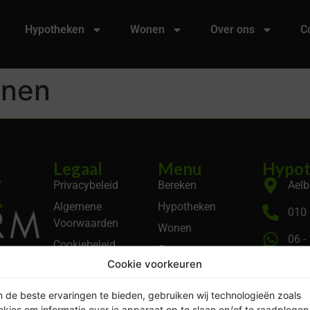
Hypotheken
Wonen
Over ons
C
onen
Legaal
Menu
Hypot
Privacybeleid
Bereken
Aelb
Algemene
Hypotheken
010 
Voorwaarden
Wonen
06 -
Cookiebeleid
Over ons
 volgens
Cookie voorkeuren
KVK
Contact
Account
 de beste ervaringen te bieden, gebruiken wij technologieën zoals
okies om informatie over je apparaat op te slaan en/of te raadplegen