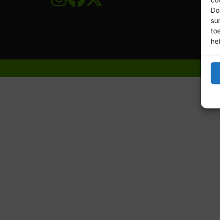
Do
su
to
he
© 20