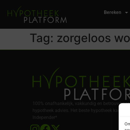
Bereken
Tag:
zorgeloos w
100% onafhankelijk, vakkundig en betrouwbaar
hypotheek advies. Het beste hypotheek kantoor
Independer*
Om
co