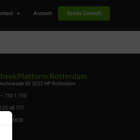
ontact
Account
Gratis Consult
heekPlatform Rotterdam
rechtskade 65 3022 HP Rotterdam
– 750 1 750
 125 08 777
 34133838
.