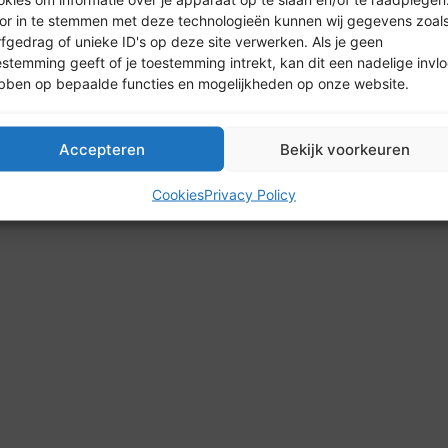
or in te stemmen met deze technologieën kunnen wij gegevens zoal
rfgedrag of unieke ID's op deze site verwerken. Als je geen
estemming geeft of je toestemming intrekt, kan dit een nadelige invl
bben op bepaalde functies en mogelijkheden op onze website.
26 HypotheekPlatform | Alle rechten voorbehouden | Design by
Accepteren
Bekijk voorkeuren
Cookies
Privacy Policy