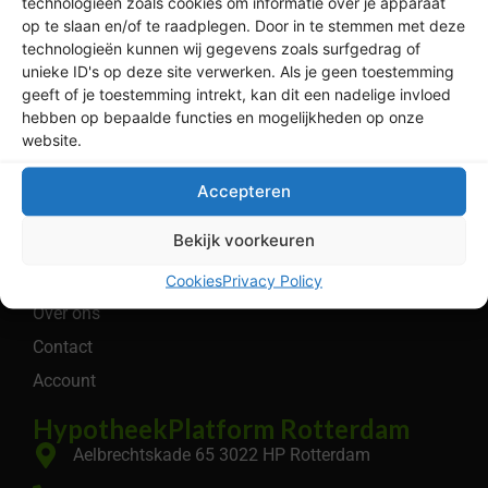
technologieën zoals cookies om informatie over je apparaat
op te slaan en/of te raadplegen. Door in te stemmen met deze
Legaal
technologieën kunnen wij gegevens zoals surfgedrag of
Privacybeleid
unieke ID's op deze site verwerken. Als je geen toestemming
geeft of je toestemming intrekt, kan dit een nadelige invloed
Algemene Voorwaarden
hebben op bepaalde functies en mogelijkheden op onze
Cookiebeleid
website.
Menu
Accepteren
Bereken
Bekijk voorkeuren
Hypotheken
Wonen
Cookies
Privacy Policy
Over ons
Contact
Account
HypotheekPlatform Rotterdam
Aelbrechtskade 65 3022 HP Rotterdam