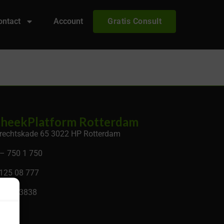
ontact
Account
Gratis Consult
heekPlatform Rotterdam
rechtskade 65 3022 HP Rotterdam
– 750 1 750
 125 08 777
 34133838
.