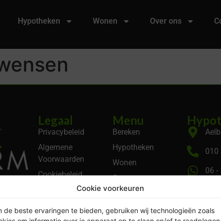
Hypotheken
Wonen
Over ons
C
 wensen
Legaal
Menu
Hypot
Privacybeleid
Bereken
Aelb
Algemene
Hypotheken
010 
Voorwaarden
Wonen
06 -
Cookiebeleid
Over ons
 volgens
Cookie voorkeuren
KVK
Contact
Account
 de beste ervaringen te bieden, gebruiken wij technologieën zoals
okies om informatie over je apparaat op te slaan en/of te raadplegen