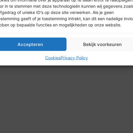
or in te stemmen met deze technologieën kunnen wij gegevens zoal
rfgedrag of unieke ID's op deze site verwerken. Als je geen
estemming geeft of je toestemming intrekt, kan dit een nadelige invl
bben op bepaalde functies en mogelijkheden op onze website.
26 HypotheekPlatform | Alle rechten voorbehouden | Design by
Accepteren
Bekijk voorkeuren
Cookies
Privacy Policy