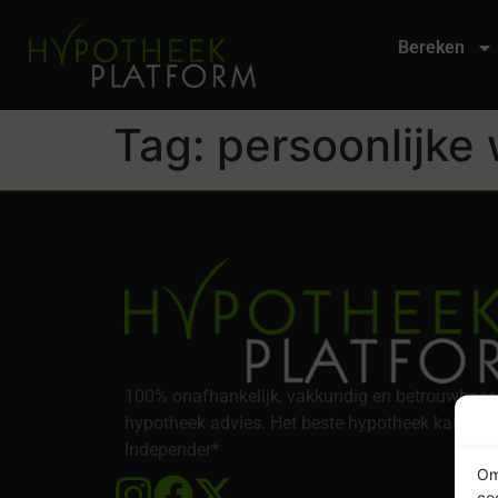
Bereken
Tag:
persoonlijke
100% onafhankelijk, vakkundig en betrouwbaar
hypotheek advies. Het beste hypotheek kantoor
Independer*
Om
co