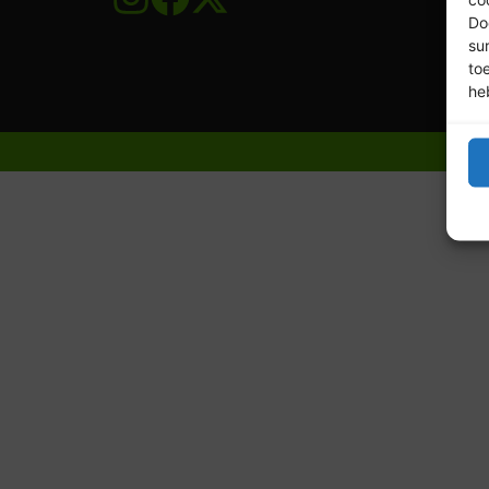
Do
su
to
he
© 20