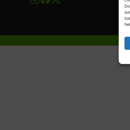
Do
su
to
he
© 20