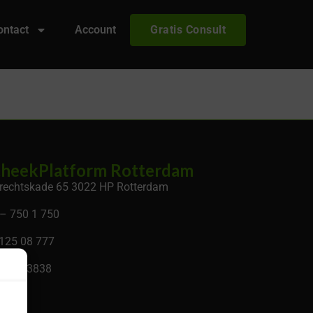
ontact
Account
Gratis Consult
heekPlatform Rotterdam
rechtskade 65 3022 HP Rotterdam
– 750 1 750
 125 08 777
 34133838
.