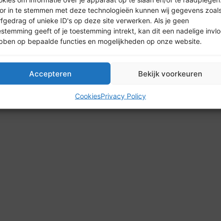
or in te stemmen met deze technologieën kunnen wij gegevens zoal
rfgedrag of unieke ID's op deze site verwerken. Als je geen
estemming geeft of je toestemming intrekt, kan dit een nadelige invl
bben op bepaalde functies en mogelijkheden op onze website.
26 HypotheekPlatform | Alle rechten voorbehouden | Design by
Accepteren
Bekijk voorkeuren
Cookies
Privacy Policy