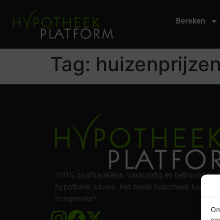
Bereken
Tag:
huizenprijzen
100% onafhankelijk, vakkundig en betrouwbaar
hypotheek advies. Het beste hypotheek kantoor
Independer*
Om
co