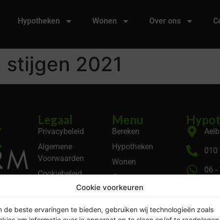
Hypotheken
Wonen
Over ons
C
 stijgen 2021
Legaal
Menu
Hypot
Privacybeleid
Bereken
Aelb
Algemene
Hypotheken
010 
Voorwaarden
Wonen
06 -
Cookiebeleid
Over ons
 volgens
Cookie voorkeuren
KVK
Contact
Account
 de beste ervaringen te bieden, gebruiken wij technologieën zoals
okies om informatie over je apparaat op te slaan en/of te raadplegen