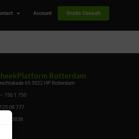
ontact
Account
Gratis Consult
heekPlatform Rotterdam
rechtskade 65 3022 HP Rotterdam
– 750 1 750
 125 08 777
 34133838
.