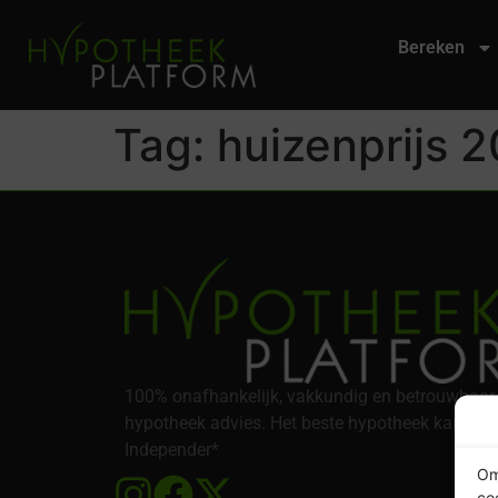
Bereken
Tag:
huizenprijs 
100% onafhankelijk, vakkundig en betrouwbaar
hypotheek advies. Het beste hypotheek kantoor
Independer*
Om
co