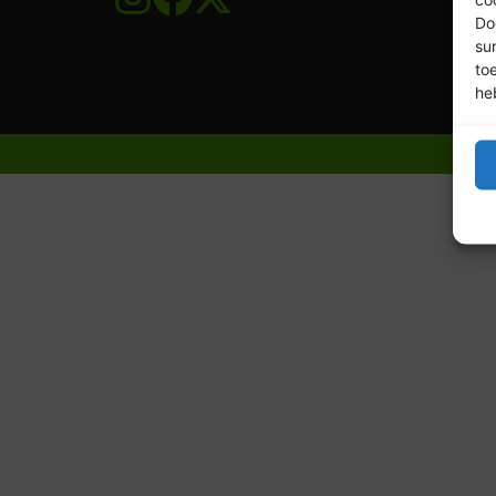
Do
su
to
he
© 20