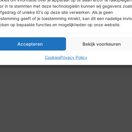
or in te stemmen met deze technologieën kunnen wij gegevens zoal
rfgedrag of unieke ID's op deze site verwerken. Als je geen
estemming geeft of je toestemming intrekt, kan dit een nadelige invl
bben op bepaalde functies en mogelijkheden op onze website.
26 HypotheekPlatform | Alle rechten voorbehouden | Design by
Accepteren
Bekijk voorkeuren
Cookies
Privacy Policy