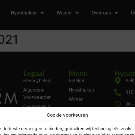
Hypotheken
Wonen
Over ons
C
2021
Legaal
Menu
Hypot
Privacybeleid
Bereken
Aelb
Algemene
Hypotheken
010 
Voorwaarden
Wonen
06 -
Cookiebeleid
Over ons
 volgens
Cookie voorkeuren
KVK
Contact
Account
 de beste ervaringen te bieden, gebruiken wij technologieën zoals
okies om informatie over je apparaat op te slaan en/of te raadplegen