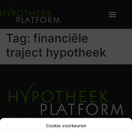
Tag:
financiële
traject hypotheek
100% onafhankelijk, vakkundig en betrouwbaar
Cookie voorkeuren
hypotheek advies. Het beste hypotheek kantoor