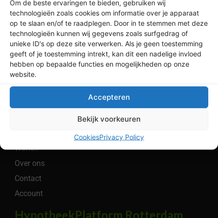
volgens Independer*
Om de beste ervaringen te bieden, gebruiken wij
technologieën zoals cookies om informatie over je apparaat
op te slaan en/of te raadplegen. Door in te stemmen met deze
technologieën kunnen wij gegevens zoals surfgedrag of
Legaal
unieke ID's op deze site verwerken. Als je geen toestemming
geeft of je toestemming intrekt, kan dit een nadelige invloed
Privacybeleid
hebben op bepaalde functies en mogelijkheden op onze
Algemene Voorwaarden
website.
Cookiebeleid
Accepteren
Menu
Bereken
Bekijk voorkeuren
Hypotheken
Cookies
Privacy Policy
Wonen
Over ons
Contact
Account
HypotheekPlatform Rotterdam