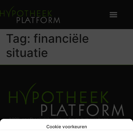
Tag:
financiële
situatie
100% onafhankelijk, vakkundig en betrouwbaar
Cookie voorkeuren
hypotheek advies. Het beste hypotheek kantoor