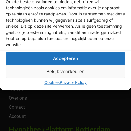
volgens Independer*
Om de beste ervaringen te bieden, gebruiken wij
technologieën zoals cookies om informatie over je apparaat
op te slaan en/of te raadplegen. Door in te stemmen met deze
technologieën kunnen wij gegevens zoals surfgedrag of
Legaal
unieke ID's op deze site verwerken. Als je geen toestemming
geeft of je toestemming intrekt, kan dit een nadelige invloed
Privacybeleid
hebben op bepaalde functies en mogelijkheden op onze
Algemene Voorwaarden
website.
Cookiebeleid
Accepteren
Menu
Bereken
Bekijk voorkeuren
Hypotheken
Cookies
Privacy Policy
Wonen
Over ons
Contact
Account
HypotheekPlatform Rotterdam