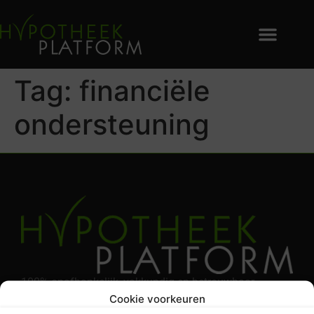
Tag:
financiële
ondersteuning
100% onafhankelijk, vakkundig en betrouwbaar
Cookie voorkeuren
hypotheek advies. Het beste hypotheek kantoor