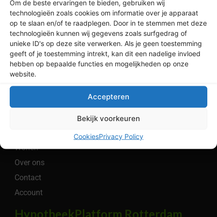
volgens Independer*
Om de beste ervaringen te bieden, gebruiken wij
technologieën zoals cookies om informatie over je apparaat
op te slaan en/of te raadplegen. Door in te stemmen met deze
technologieën kunnen wij gegevens zoals surfgedrag of
Legaal
unieke ID's op deze site verwerken. Als je geen toestemming
geeft of je toestemming intrekt, kan dit een nadelige invloed
Privacybeleid
hebben op bepaalde functies en mogelijkheden op onze
Algemene Voorwaarden
website.
Cookiebeleid
Accepteren
Menu
Bereken
Bekijk voorkeuren
Hypotheken
Cookies
Privacy Policy
Wonen
Over ons
Contact
Account
HypotheekPlatform Rotterdam