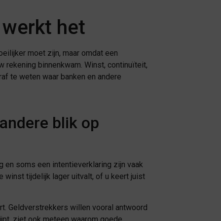
werkt het
eilijker moet zijn, maar omdat een
w rekening binnenkwam. Winst, continuïteit,
raf te weten waar banken en andere
andere blik op
 en soms een intentieverklaring zijn vaak
st tijdelijk lager uitvalt, of u keert juist
rt. Geldverstrekkers willen vooral antwoord
rijpt, ziet ook meteen waarom goede