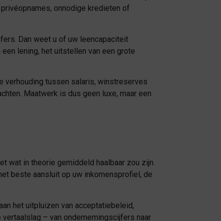
ote privéopnames, onnodige kredieten of
jfers. Dan weet u of uw leencapaciteit
een lening, het uitstellen van een grote
de verhouding tussen salaris, winstreserves
rachten. Maatwerk is dus geen luxe, maar een
t wat in theorie gemiddeld haalbaar zou zijn.
het beste aansluit op uw inkomensprofiel, de
 aan het uitpluizen van acceptatiebeleid,
e vertaalslag – van ondernemingscijfers naar