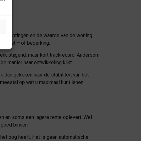
 verplichtingen en de waarde van de woning
 winst – of beperking.
rk stijgend, maar kort trackrecord. Andersom
de manier naar ontwikkeling kijkt.
k dan gekeken naar de stabiliteit van het
t meestal op wat u maximaal kunt lenen.
en en soms een lagere rente oplevert. Wel
 goed binnen.
het oog heeft. Het is geen automatische