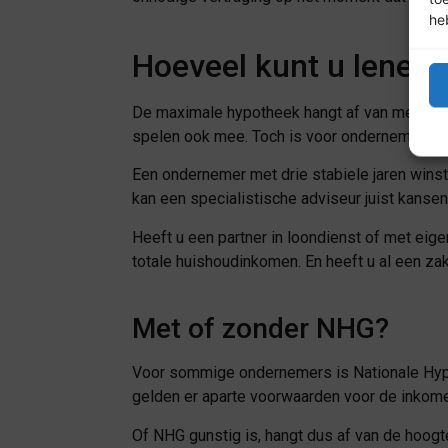
he
Hoeveel kunt u lenen
De maximale hypotheek hangt af van meer dan 
spelen ook mee. Toch is voor ondernemers vo
Een ondernemer met drie stabiele jaren wins
kan een specialistische adviseur juist kansen 
Heeft u een partner in loondienst of met eige
totale huishoudinkomen. En heeft u al een zak
Met of zonder NHG?
Voor sommige ondernemers is Nationale Hypot
gelden er aparte voorwaarden voor de inkome
Of NHG gunstig is, hangt dus af van de hoog