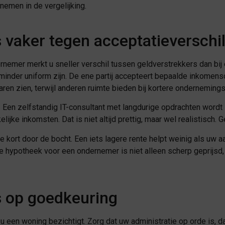
emen in de vergelijking.
aker tegen acceptatieverschil
rnemer merkt u sneller verschil tussen geldverstrekkers dan bij
inder uniform zijn. De ene partij accepteert bepaalde inkomen
aren zien, terwijl anderen ruimte bieden bij kortere ondernemings
 Een zelfstandig IT-consultant met langdurige opdrachten word
ke inkomsten. Dat is niet altijd prettig, maar wel realistisch. 
 te kort door de bocht. Een iets lagere rente helpt weinig als uw 
te hypotheek voor een ondernemer is niet alleen scherp geprijs
s op goedkeuring
 een woning bezichtigt. Zorg dat uw administratie op orde is, d