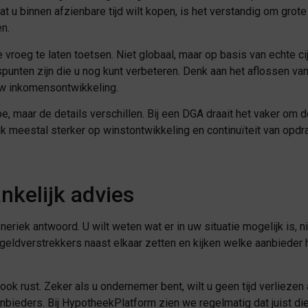
 dat u binnen afzienbare tijd wilt kopen, is het verstandig om gr
n.
 vroeg te laten toetsen. Niet globaal, maar op basis van echte ci
punten zijn die u nog kunt verbeteren. Denk aan het aflossen van 
uw inkomensontwikkeling.
e, maar de details verschillen. Bij een DGA draait het vaker om 
ruk meestal sterker op winstontwikkeling en continuïteit van opd
kelijk advies
ek antwoord. U wilt weten wat er in uw situatie mogelijk is, nie
 geldverstrekkers naast elkaar zetten en kijken welke aanbieder 
 ook rust. Zeker als u ondernemer bent, wilt u geen tijd verliezen
anbieders. Bij HypotheekPlatform zien we regelmatig dat juist di