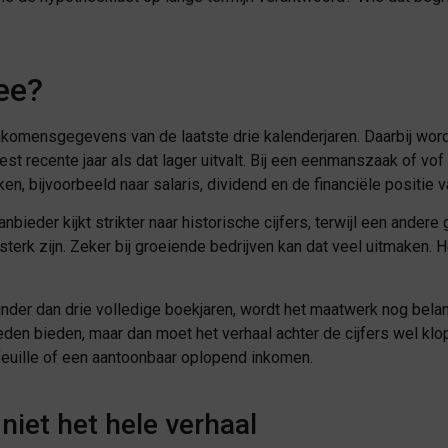
ee?
nkomensgegevens van de laatste drie kalenderjaren. Daarbij wo
 recente jaar als dat lager uitvalt. Bij een eenmanszaak of vof 
, bijvoorbeeld naar salaris, dividend en de financiële positie v
bieder kijkt strikter naar historische cijfers, terwijl een andere
rk zijn. Zeker bij groeiende bedrijven kan dat veel uitmaken. Het
er dan drie volledige boekjaren, wordt het maatwerk nog belangri
en bieden, maar dan moet het verhaal achter de cijfers wel kl
feuille of een aantoonbaar oplopend inkomen.
 niet het hele verhaal