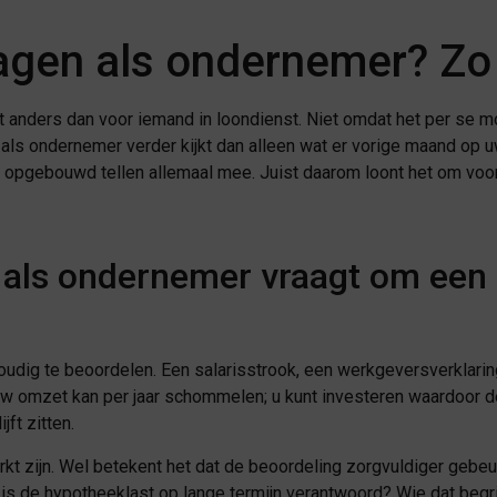
gen als ondernemer? Zo 
 anders dan voor iemand in loondienst. Niet omdat het per se mo
als ondernemer verder kijkt dan alleen wat er vorige maand op u
 opgebouwd tellen allemaal mee. Juist daarom loont het om voo
als ondernemer vraagt om een 
dig te beoordelen. Een salarisstrook, een werkgeversverklaring
 omzet kan per jaar schommelen; u kunt investeren waardoor de win
jft zitten.
kt zijn. Wel betekent het dat de beoordeling zorgvuldiger gebeu
 is de hypotheeklast op lange termijn verantwoord? Wie dat beg