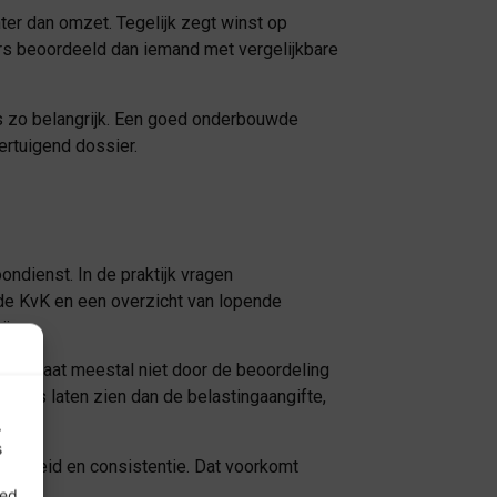
ter dan omzet. Tegelijk zegt winst op
ers beoordeeld dan iemand met vergelijkbare
s zo belangrijk. Een goed onderbouwde
ertuigend dossier.
dienst. In de praktijk vragen
n de KvK en een overzicht van lopende
jn.
es ontstaat meestal niet door de beoordeling
 anders laten zien dan de belastingaangifte,
.
s
edigheid en consistentie. Dat voorkomt
oed