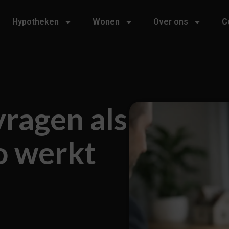
Hypotheken
Wonen
Over ons
C
ragen als
o werkt