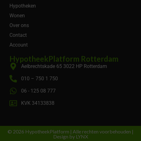
Hypotheken
Wonen
Over ons
Contact
Account
HypotheekPlatform Rotterdam
Aelbrechtskade 65 3022 HP Rotterdam
010 – 750 1 750
06 - 125 08 777
KVK 34133838
© 2026 HypotheekPlatform | Alle rechten voorbehouden |
Design by LYNX